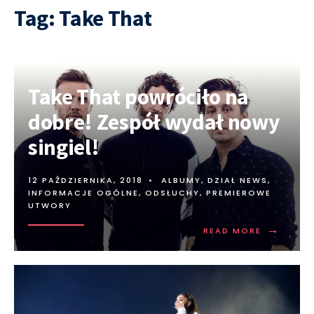
Tag:
Take That
Take That powróciło na
dobre! Zespół wydał nowy
singiel!
12 PAŹDZIERNIKA, 2018
•
ALBUMY
,
DZIAŁ NEWS
,
INFORMACJE OGÓLNE
,
ODSŁUCHY
,
PREMIEROWE
UTWORY
→
READ MORE