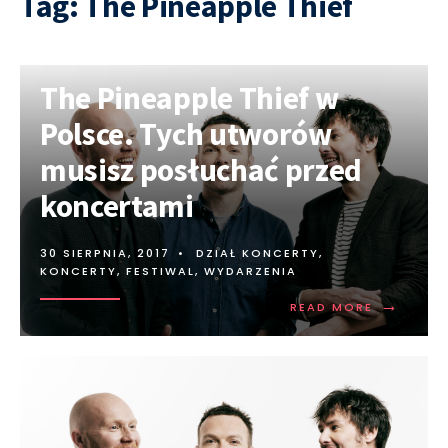
Tag:
The Pineapple Thief
The Pineapple Thief w
Polsce. Tych utworów
musisz posłuchać przed
koncertami
30 SIERPNIA, 2017
•
DZIAŁ KONCERTY
,
KONCERTY, FESTIWAL, WYDARZENIA
→
READ MORE