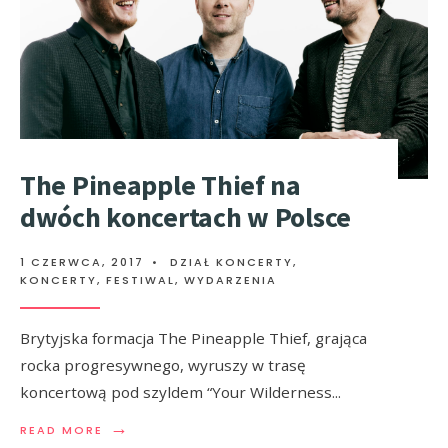
The Pineapple Thief na
dwóch koncertach w Polsce
1 CZERWCA, 2017
•
DZIAŁ KONCERTY
,
KONCERTY, FESTIWAL, WYDARZENIA
Brytyjska formacja The Pineapple Thief, grająca
rocka progresywnego, wyruszy w trasę
koncertową pod szyldem “Your Wilderness
...
→
READ MORE