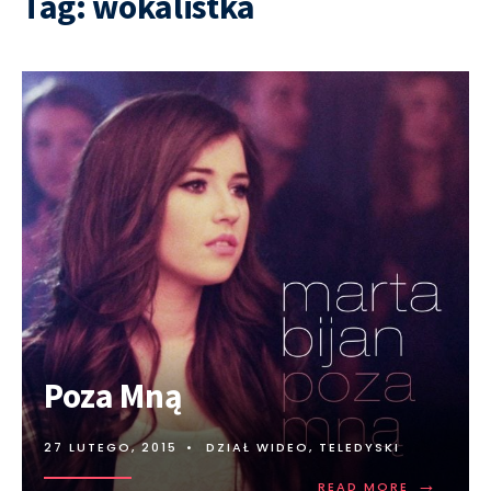
Tag:
wokalistka
Poza Mną
27 LUTEGO, 2015
•
DZIAŁ WIDEO
,
TELEDYSKI
→
READ MORE