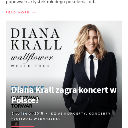
popowych artystek młodego pokolenia, od
...
→
READ MORE
Diana Krall zagra koncert w
Polsce!
5 LUTEGO, 2015
•
DZIAŁ KONCERTY
,
KONCERTY,
FESTIWAL, WYDARZENIA