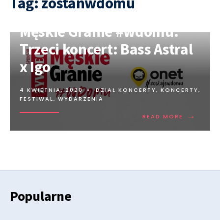
Tag:
zostanwdomu
Męskie Granie #wdomu.
Trzeci koncert: Bass Astral
x Igo
4 KWIETNIA, 2020
•
DZIAŁ KONCERTY
,
KONCERTY,
FESTIWAL, WYDARZENIA
→
READ MORE
Popularne