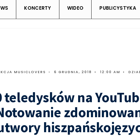
EWS
KONCERTY
WIDEO
PUBLICYSTYKA
AKCJA MUSICLOVERS
•
6 GRUDNIA, 2018
•
12:00 AM
•
DZIA
0 teledysków na YouTu
 Notowanie zdominowa
utwory hiszpańskojęzy