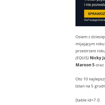
Osiem z dziesię
mijającym roku 
przestrzeni rok
(EQUIS)
Nicky 
Maroon 5
oraz
Oto 10 najleps
(stan na 5 grudn
[table id=7 /]