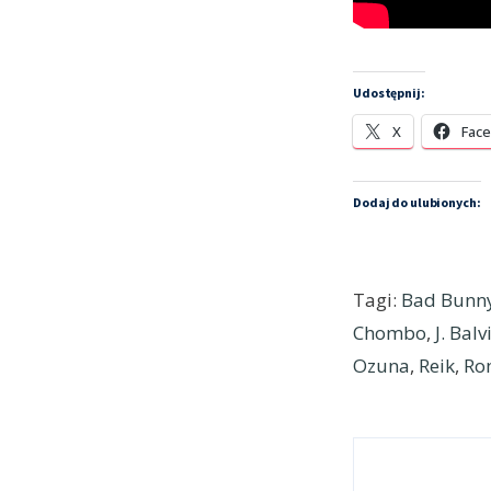
Udostępnij:
X
Fac
Dodaj do ulubionych:
Tagi:
Bad Bunn
Chombo
,
J. Balv
Ozuna
,
Reik
,
Ro