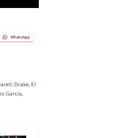
WhatsApp
arell
,
Drake
,
El
io García
,