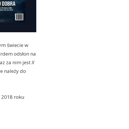
ym świecie w
iardem odsłon na
raz za nim jest
X
ce należy do
w 2018 roku