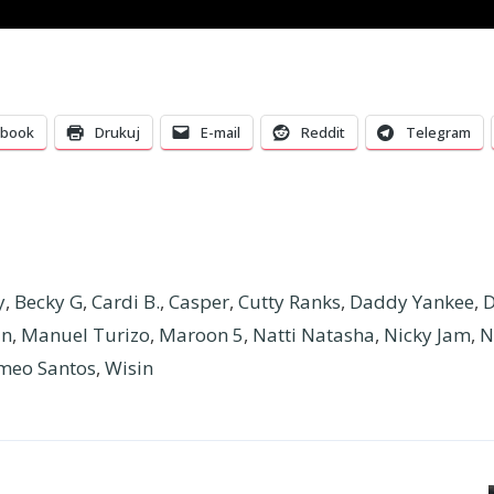
ebook
Drukuj
E-mail
Reddit
Telegram
y
,
Becky G
,
Cardi B.
,
Casper
,
Cutty Ranks
,
Daddy Yankee
,
D
in
,
Manuel Turizo
,
Maroon 5
,
Natti Natasha
,
Nicky Jam
,
N
meo Santos
,
Wisin