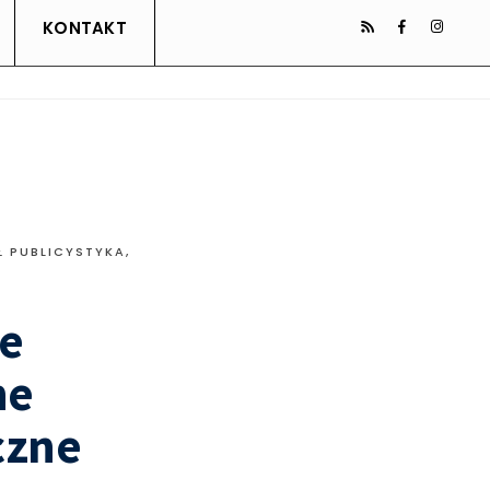
KONTAKT
Ł PUBLICYSTYKA
,
be
ne
czne