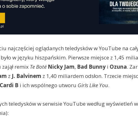
ciu najczęściej oglądanych teledysków w YouTube na cał
było w języku hiszpańskim. Pierwsze miejsce z 1,45 mil
u zajął remix
Te Boté
Nicky Jam
,
Bad Bunny
i
Ozuna
. Za
Jam
z
J. Balvinem
z 1,40 miliardem odsłon. Trzecie miejs
Cardi B
i ich wspólnego utworu
Girls Like You
.
zych teledysków w serwisie YouTube według wyświetleń 
ia):