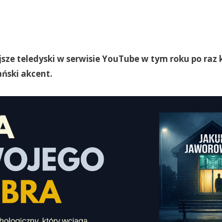
sze teledyski w serwisie YouTube w tym roku po raz 
ński akcent.