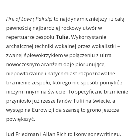
Fire of Love ( Pali się)
to najdynamiczniejszy i z całą
pewnością najbardziej rockowy utwór w
repertuarze zespołu
Tulia
. Wykorzystanie
archaicznej techniki wokalnej przez wokalistki –
zwanej śpiewokrzykiem w połączeniu z ultra
nowoczesnym aranżem daje piorunujące,
niepowtarzalne i natychmiast rozpoznawalne
brzmienie zespołu, którego nie sposób pomylić z
niczym innym na świecie. To specyficzne brzmienie
przyniosło już rzesze fanów Tulii na świecie, a
występ na Eurowizji da szansę to grono jeszcze
powiększyć.
Jud Friedman i Allan Rich to ikony songwritingu,