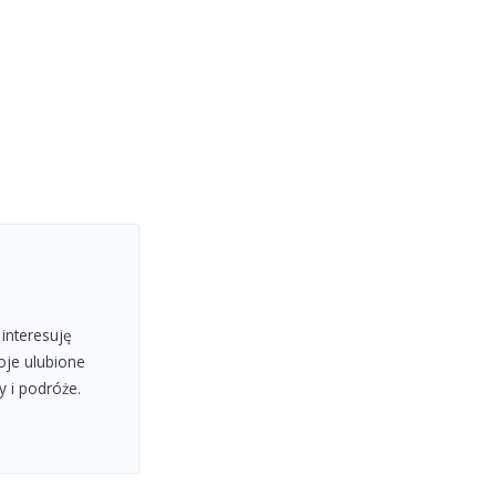
 interesuję
oje ulubione
y i podróże.