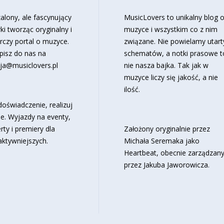
alony, ale fascynujący
MusicLovers to unikalny blog 
ki tworząc oryginalny i
muzyce i wszystkim co z nim
rczy portal o muzyce.
związane. Nie powielamy utart
pisz do nas na
schematów, a notki prasowe t
ja@musiclovers.pl
nie nasza bajka. Tak jak w
muzyce liczy się jakość, a nie
ilość.
oświadczenie, realizuj
e. Wyjazdy na eventy,
rty i premiery dla
Założony oryginalnie przez
aktywniejszych.
Michała Seremaka jako
Heartbeat, obecnie zarządzan
przez Jakuba Jaworowicza.