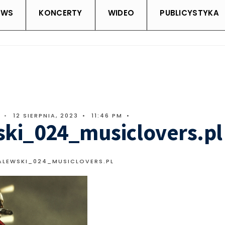
EWS
KONCERTY
WIDEO
PUBLICYSTYKA
•
12 SIERPNIA, 2023
•
11:46 PM
•
ski_024_musiclovers.pl
ALEWSKI_024_MUSICLOVERS.PL