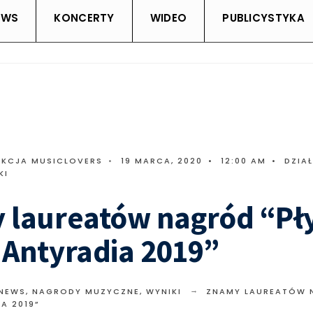
EWS
KONCERTY
WIDEO
PUBLICYSTYKA
AKCJA MUSICLOVERS
•
19 MARCA, 2020
•
12:00 AM
•
DZIA
KI
 laureatów nagród “Pł
Antyradia 2019”
 NEWS
,
NAGRODY MUZYCZNE
,
WYNIKI
ZNAMY LAUREATÓW 
A 2019”