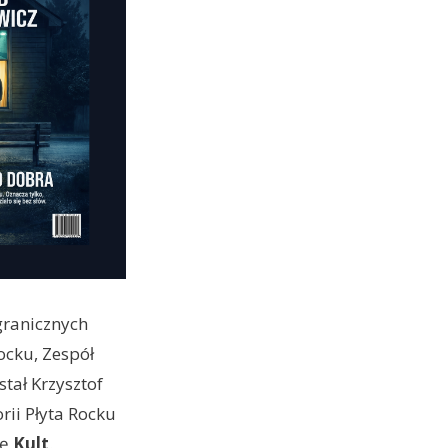
granicznych
Rocku, Zespół
stał Krzysztof
rii Płyta Rocku
ię
Kult
.