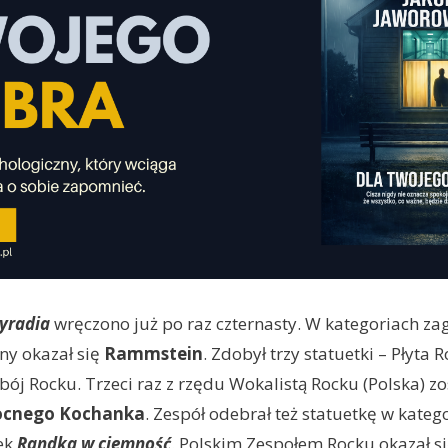
yradia
wręczono już po raz czternasty. W kategoriach za
ny okazał się
Rammstein
. Zdobył trzy statuetki – Płyta 
ój Rocku. Trzeci raz z rzędu Wokalistą Rocku (Polska) zo
cnego Kochanka
. Zespół odebrał też statuetkę w katego
żek
Randka w ciemność
. Polskim Zespołem Rocku okazał s