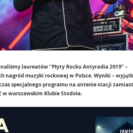
naliśmy laureatów “Płyty Rocku Antyradia 2019” –
h nagród muzyki rockowej w Polsce. Wyniki – wyjąt
zas specjalnego programu na antenie stacji zamiast 
ć w warszawskim Klubie Stodoła.