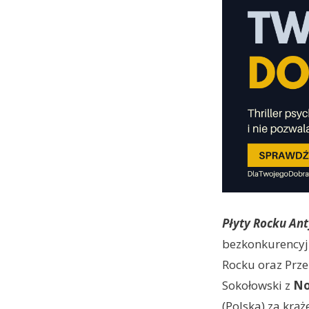
Płyty Rocku Ant
bezkonkurencyj
Rocku oraz Przeb
Sokołowski z
No
(Polska) za krą