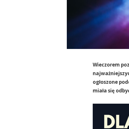
Wieczorem poz
najważniejszyc
ogłoszone podc
miała się odby