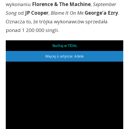
wykonaniu
Florence & The Machine
,
September
Song
od
JP Cooper
,
Blame It On Me
George’a Ezry
.
Oznacza to, że trójka wykonawców sprzedała
ponad 1 200 000 singli.
Słuchaj w TIDAL
Więcej o artyście: Adele