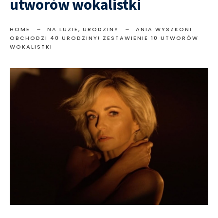
utworów wokalistki
HOME
NA LUZIE
,
URODZINY
ANIA WYSZKONI
OBCHODZI 40 URODZINY! ZESTAWIENIE 10 UTWORÓW
WOKALISTKI