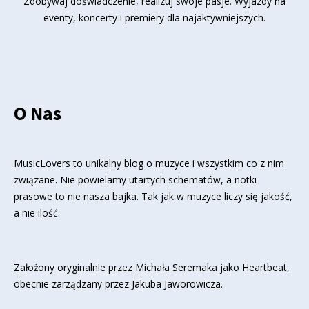
Zdobywaj doświadczenie, realizuj swoje pasje. Wyjazdy na
eventy, koncerty i premiery dla najaktywniejszych.
O Nas
MusicLovers to unikalny blog o muzyce i wszystkim co z nim
związane. Nie powielamy utartych schematów, a notki
prasowe to nie nasza bajka. Tak jak w muzyce liczy się jakość,
a nie ilość.
Założony oryginalnie przez Michała Seremaka jako Heartbeat,
obecnie zarządzany przez Jakuba Jaworowicza.