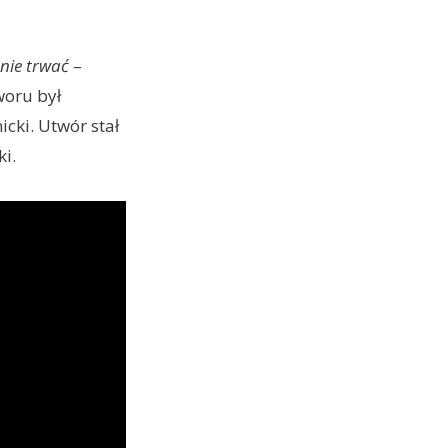
nie trwać
–
woru był
cki. Utwór stał
i.