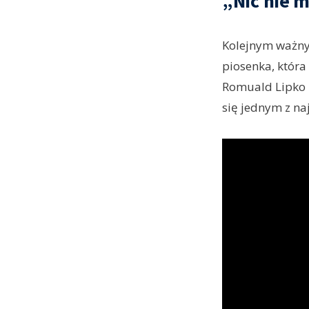
„Nic nie 
Kolejnym ważny
piosenka, która
Romuald Lipko z
się jednym z n