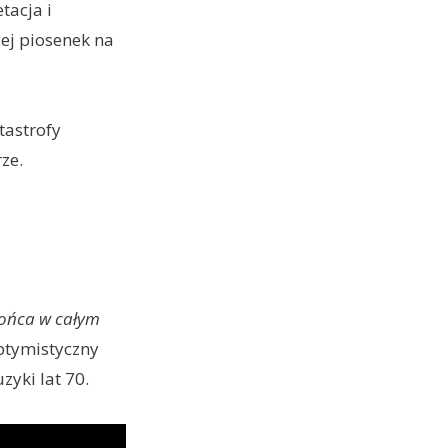
tacja i
jej piosenek na
tastrofy
ze.
łońca w całym
ptymistyczny
zyki lat 70.