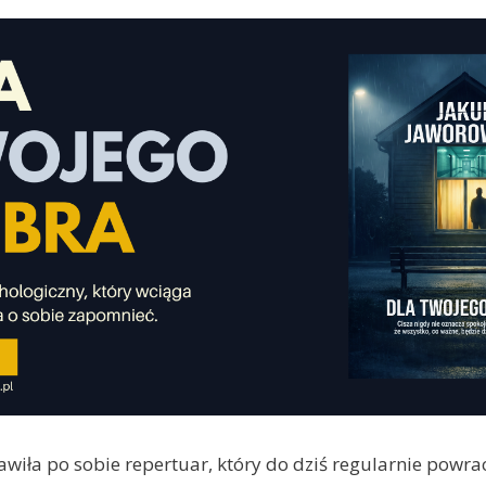
awiła po sobie repertuar, który do dziś regularnie powra