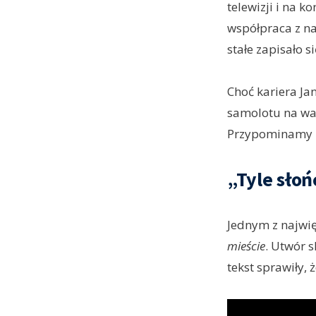
telewizji i na k
współpraca z na
stałe zapisało si
Choć kariera Ja
samolotu na war
Przypominamy k
„Tyle sło
Jednym z najwi
mieście
. Utwór 
tekst sprawiły, 