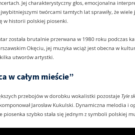
oncertach. Jej charakterystyczny głos, emocjonalna interpre
jwybitniejszymi twórcami tamtych lat sprawiły, że wiele 
ę w historii polskiej piosenki.
ntar została brutalnie przerwana w 1980 roku podczas ka
szawskim Okęciu, jej muzyka wciąż jest obecna w kultur
ilka utworów artystki.
ńca w całym mieście”
ększych przebojów w dorobku wokalistki pozostaje
Tyle s
skomponował Jarosław Kukulski. Dynamiczna melodia i o
że piosenka szybko stała się jednym z symboli polskiej mu