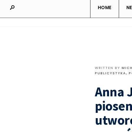
HOME
N
WRITTEN BY
MIC
PUBLICYSTYKA
,
P
Anna J
piosen
utworó