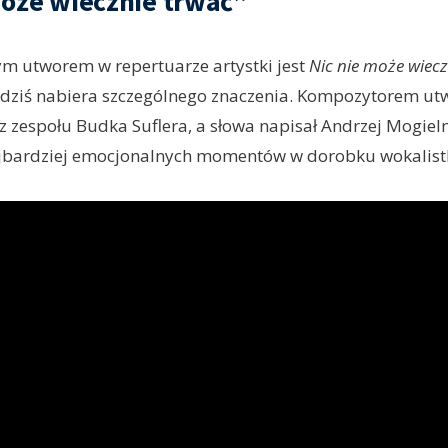
może wiecznie trwać”
m utworem w repertuarze artystki jest
Nic nie może wiecz
 dziś nabiera szczególnego znaczenia. Kompozytorem ut
 zespołu Budka Suflera, a słowa napisał Andrzej Mogielni
ajbardziej emocjonalnych momentów w dorobku wokalistk