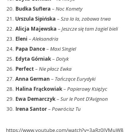
Budka Suflera
–
Noc Komety
Urszula Sipińska
–
Sza la la, zabawa trwa
Alicja Majewska
–
Jeszcze się tam żagiel bieli
Eleni
–
Aleksandria
Papa Dance
–
Maxi Singiel
Edyta Górniak
–
Dotyk
Perfect
–
Nie płacz Ewka
Anna German
–
Tańczące Eurydyki
Halina Frąckowiak
–
Papierowy Księżyc
Ewa Demarczyk
–
Sur le Pont D’Avignon
Irena Santor
–
Powrócisz Tu
https://www.youtube.com/watch?v=3aRz0IVMuW8