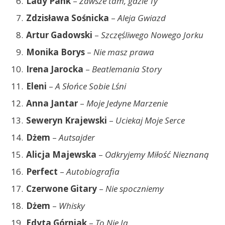
Lady Pank
–
Zawsze tam, gdzie Ty
Zdzisława Sośnicka
–
Aleja Gwiazd
Artur Gadowski
–
Szczęśliwego Nowego Jorku
Monika Borys
–
Nie masz prawa
Irena Jarocka
–
Beatlemania Story
Eleni
–
A Słońce Sobie Lśni
Anna Jantar
–
Moje Jedyne Marzenie
Seweryn Krajewski
–
Uciekaj Moje Serce
Dżem
–
Autsajder
Alicja Majewska
–
Odkryjemy Miłość Nieznaną
Perfect
–
Autobiografia
Czerwone Gitary
–
Nie spoczniemy
Dżem
–
Whisky
Edyta Górniak
–
To Nie Ja