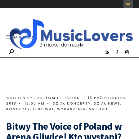
MAIN MENU
WRITTEN BY
BARTŁOMIEJ PASIAK
•
13 PAŹDZIERNIKA,
2018
•
12:00 AM
•
DZIAŁ KONCERTY
,
DZIAŁ NEWS
,
KONCERTY, FESTIWAL, WYDARZENIA
,
NA LUZIE
Bitwy The Voice of Poland w
Arena Gliwice! Kto wystąpi?