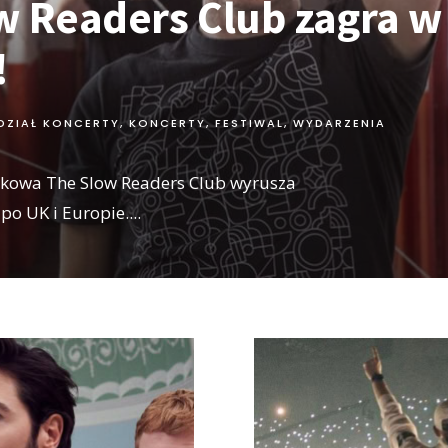
w Readers Club zagra w
!
DZIAŁ KONCERTY
,
KONCERTY, FESTIWAL, WYDARZENIA
ckowa The Slow Readers Club wyrusza
po UK i Europie.
...