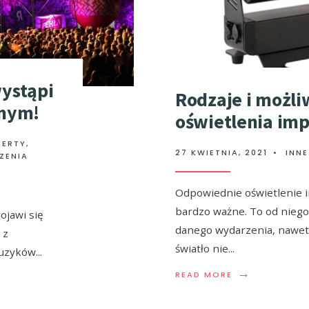
ystąpi
Rodzaje i możli
lnym!
oświetlenia im
CERTY
,
27 KWIETNIA, 2021
•
INNE
ZENIA
Odpowiednie oświetlenie i
bardzo ważne. To od niego
ojawi się
danego wydarzenia, nawet 
 z
światło nie
...
muzyków
...
→
READ MORE