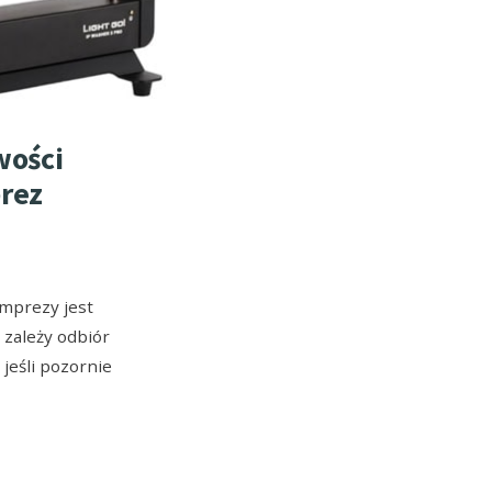
wości
prez
mprezy jest
 zależy odbiór
jeśli pozornie