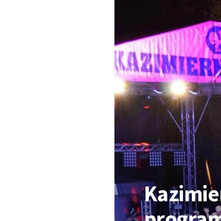
Kazimie
progra