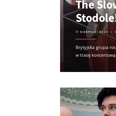
The Slo
Stodole
11 SIERPNIA, 2020
•
Brytyjska grupa ro
w trasę koncertową 