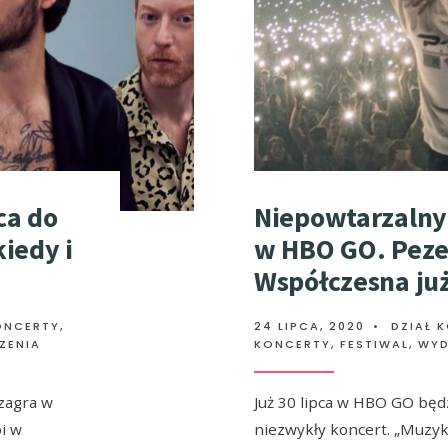
ca do
Niepowtarzalny
kiedy i
w HBO GO. Peze
Współczesna już
ONCERTY
,
24 LIPCA, 2020
•
DZIAŁ 
ZENIA
KONCERTY, FESTIWAL, WY
 zagra w
Już 30 lipca w HBO GO będ
i w
niezwykły koncert. „Muzy