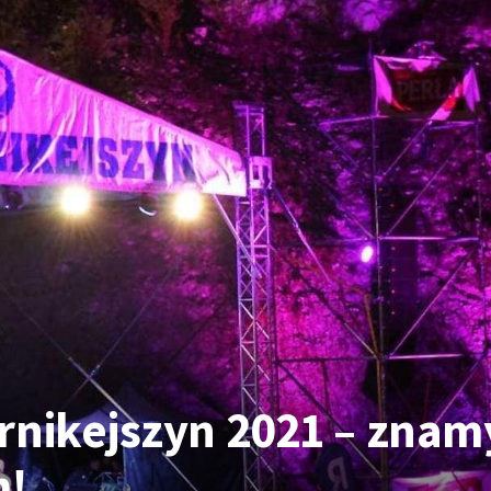
rnikejszyn 2021 – znam
m!