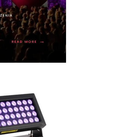
ZENIA
→
READ MORE