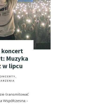
 koncert
t: Muzyka
 w lipcu
KONCERTY
,
DARZENIA
zie transmitować
ka Współczesna –