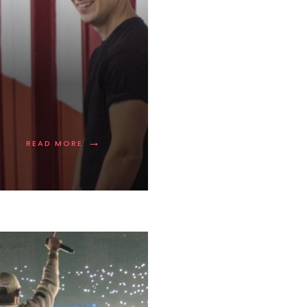
→
READ MORE