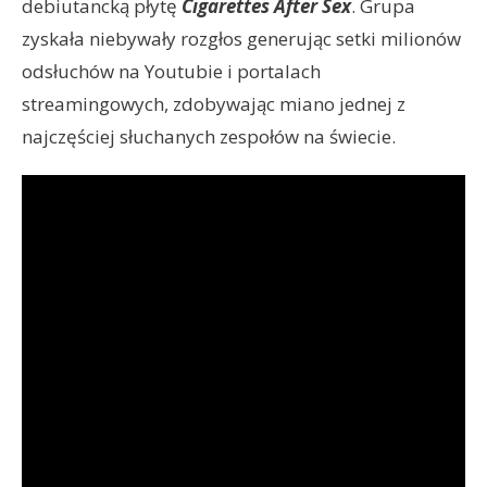
debiutancką płytę
Cigarettes After Sex
. Grupa
zyskała niebywały rozgłos generując setki milionów
odsłuchów na Youtubie i portalach
streamingowych, zdobywając miano jednej z
najczęściej słuchanych zespołów na świecie.