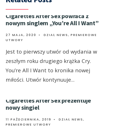
Cigarettes After Sex powraca z
nowym singlem „You’re All I Want”
27 MAJA, 2020
•
DZIAŁ NEWS
,
PREMIEROWE
UTWORY
Jest to pierwszy utwór od wydania w
zeszłym roku drugiego krążka Cry.
You’re All I Want to kronika nowej
miłości. Utwór kontynuuje
...
Cigarettes After Sex prezentuje
nowy singiel
11 PAŹDZIERNIKA, 2019
•
DZIAŁ NEWS
,
PREMIEROWE UTWORY