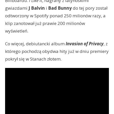
Billboardu.
I Like It
, nagrany z latynoskimi
gwiazdami
J Balvin
i
Bad Bunny
do tej pory został
odtworzony w Spotify ponad 250 milionów razy, a
klip zanotował już prawie 200 milionów
wyświetleń.
Co więcej, debiutancki album
Invasion of Privacy
, z
którego pochodzą obydwa hity już w dniu premiery
pokrył się w Stanach złotem.