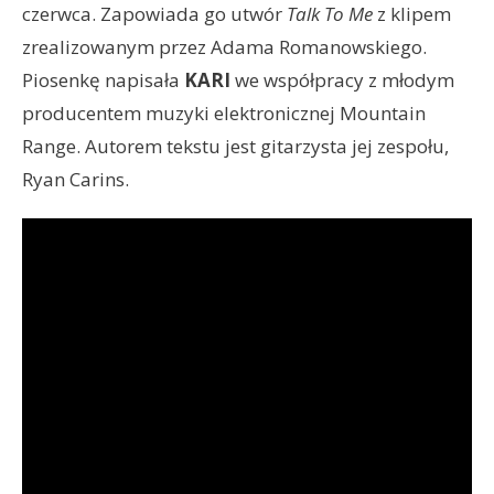
czerwca. Zapowiada go utwór
Talk To Me
z klipem
zrealizowanym przez Adama Romanowskiego.
Piosenkę napisała
KARI
we współpracy z młodym
producentem muzyki elektronicznej Mountain
Range. Autorem tekstu jest gitarzysta jej zespołu,
Ryan Carins.