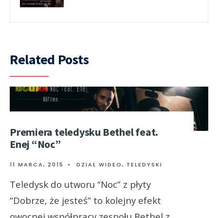
Related Posts
Premiera teledysku Bethel feat.
Enej “Noc”
11 MARCA, 2015
•
DZIAŁ WIDEO
,
TELEDYSKI
Teledysk do utworu “Noc” z płyty
“Dobrze, że jesteś” to kolejny efekt
owocnej współpracy zespołu Bethel z
...