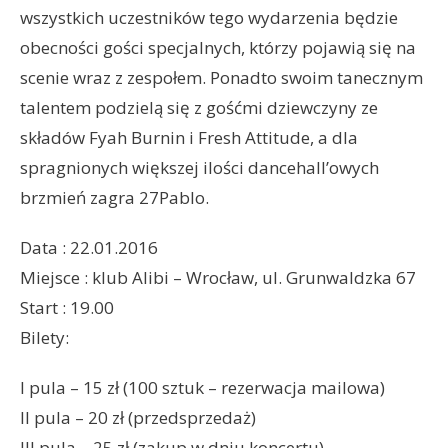
wszystkich uczestników tego wydarzenia będzie
obecności gości specjalnych, którzy pojawią się na
scenie wraz z zespołem. Ponadto swoim tanecznym
talentem podzielą się z gośćmi dziewczyny ze
składów Fyah Burnin i Fresh Attitude, a dla
spragnionych większej ilości dancehall’owych
brzmień zagra 27Pablo.
Data : 22.01.2016
Miejsce : klub Alibi – Wrocław, ul. Grunwaldzka 67
Start : 19.00
Bilety:
I pula – 15 zł (100 sztuk – rezerwacja mailowa)
II pula – 20 zł (przedsprzedaż)
III pula – 25 zł (zakup w dniu koncertu)