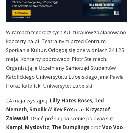
W ramach tegorocznych KULturaliów zaplanowano
koncerty na pl. Teatralnym przed Centrum
Spotkania Kultur. Odbędą się one w dniach 24 i 25
maja. Koncerty poprowadzi Piotr Stelmach.
Organizują je Uczelniany Samorząd Studentów
Katolickiego Uniwersytetu Lubelskiego Jana Pawła
II oraz Katolicki Uniwersytet Lubelski.
24 maja wystąpią:
Lilly Hates Roses
,
Ted
Nemeth
,
Smolik // Kev Fox
oraz
Krzysztof
Zalewski
. Dzień później na scenie pojawią się:
Kamp!
,
Myslovitz
,
The Dumplings
oraz
Voo Voo
.