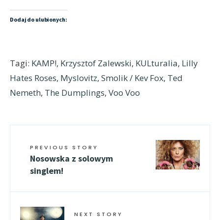
Dodaj do ulubionych:
Tagi:
KAMP!
,
Krzysztof Zalewski
,
KULturalia
,
Lilly
Hates Roses
,
Myslovitz
,
Smolik / Kev Fox
,
Ted
Nemeth
,
The Dumplings
,
Voo Voo
PREVIOUS STORY
Nosowska z solowym
singlem!
NEXT STORY