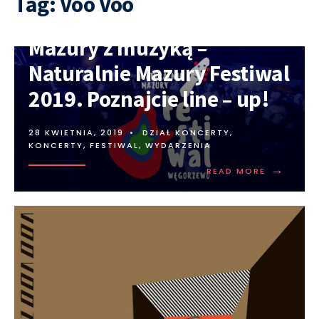
Tag:
Voo Voo
Mazury z muzyką –
Naturalnie Mazury Festiwal
2019. Poznajcie line – up!
28 KWIETNIA, 2019
•
DZIAŁ KONCERTY
,
KONCERTY, FESTIWAL, WYDARZENIA
→
READ MORE