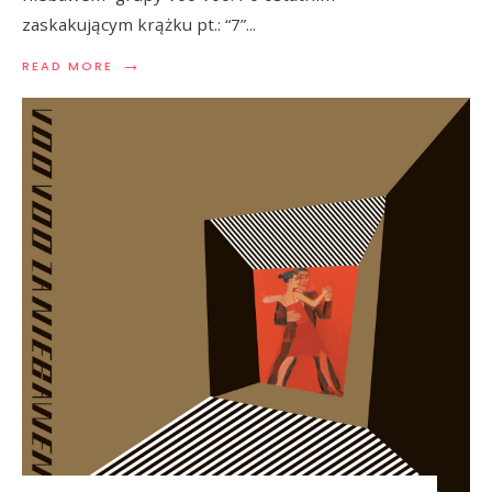
zaskakującym krążku pt.: “7”
...
→
READ MORE