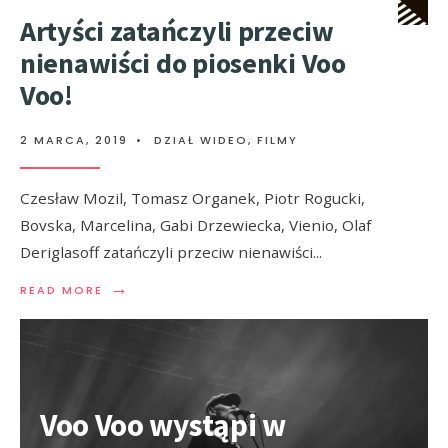
Artyści zatańczyli przeciw
nienawiści do piosenki Voo
Voo!
2 MARCA, 2019
•
DZIAŁ WIDEO
,
FILMY
Czesław Mozil, Tomasz Organek, Piotr Rogucki,
Bovska, Marcelina, Gabi Drzewiecka, Vienio, Olaf
Deriglasoff zatańczyli przeciw nienawiści
...
→
READ MORE
Voo Voo wystąpi w