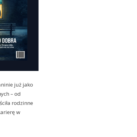
ninie już jako
nych – od
ściła rodzinne
karierę w