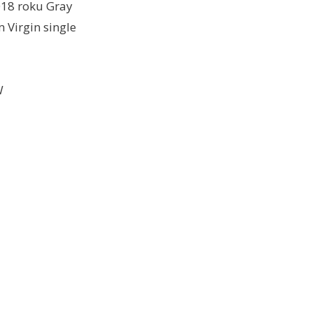
018 roku Gray
 Virgin single
W