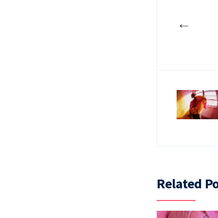
←
Related Po