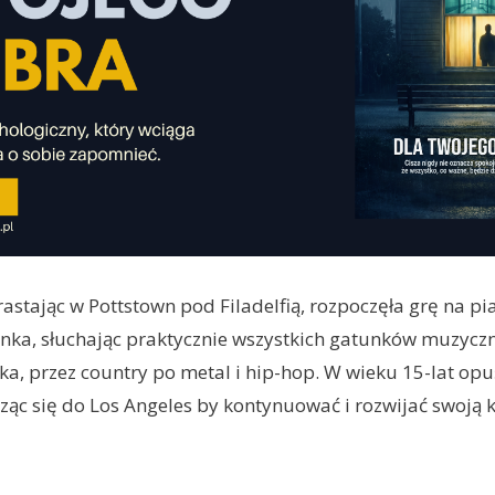
rastając w Pottstown pod Filadelfią, rozpoczęła grę na pia
nka, słuchając praktycznie wszystkich gatunków muzycz
ka, przez country po metal i hip-hop. W wieku 15-lat opu
ząc się do Los Angeles by kontynuować i rozwijać swoją 