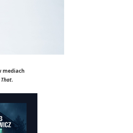
 w mediach
e That
.