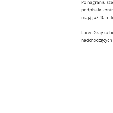
Po nagraniu sze
podpisała kontra
mają już 46 mi
Loren Gray to 
nadchodzących m