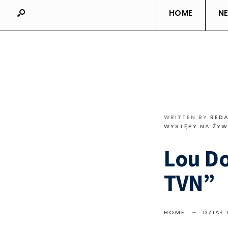
HOME
N
WRITTEN BY
RED
WYSTĘPY NA ŻY
Lou Do
TVN”
HOME
DZIAŁ