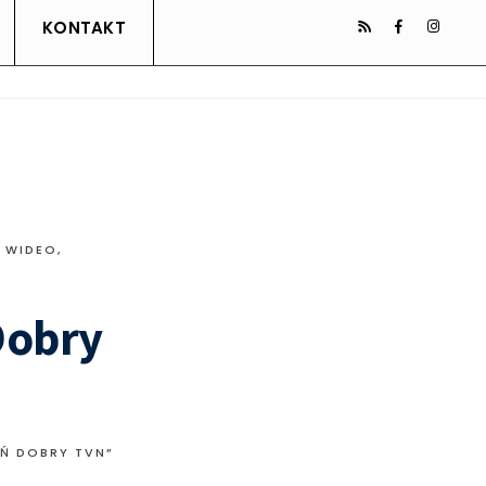
KONTAKT
Ł WIDEO
,
Dobry
EŃ DOBRY TVN”