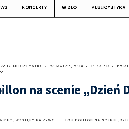
EWS
KONCERTY
WIDEO
PUBLICYSTYKA
AKCJA MUSICLOVERS
•
20 MARCA, 2019
•
12:00 AM
•
DZIA
WO
illon na scenie „Dzień 
 WIDEO
,
WYSTĘPY NA ŻYWO
LOU DOILLON NA SCENIE „DZI