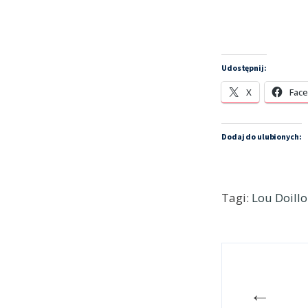
Udostępnij:
X
Fac
Dodaj do ulubionych:
Tagi:
Lou Doill
←