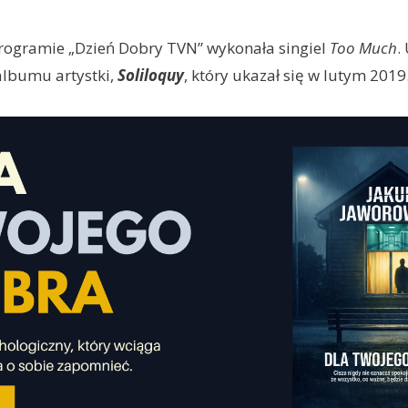
programie „Dzień Dobry TVN” wykonała singiel
Too Much
.
albumu artystki,
Soliloquy
, który ukazał się w lutym 2019