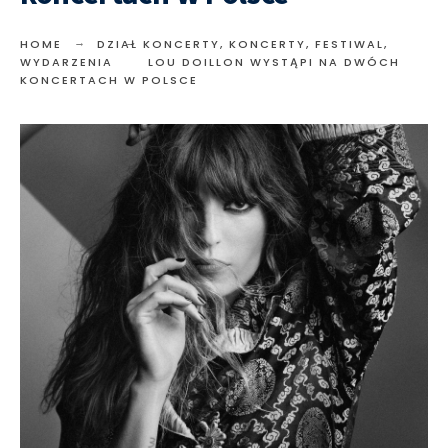
HOME
DZIAŁ KONCERTY
,
KONCERTY, FESTIWAL,
WYDARZENIA
LOU DOILLON WYSTĄPI NA DWÓCH
KONCERTACH W POLSCE