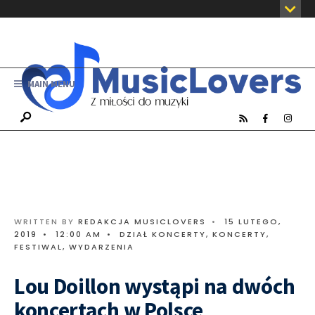
MAIN MENU
WRITTEN BY
REDAKCJA MUSICLOVERS
•
15 LUTEGO,
2019
•
12:00 AM
•
DZIAŁ KONCERTY
,
KONCERTY,
FESTIWAL, WYDARZENIA
Lou Doillon wystąpi na dwóch
koncertach w Polsce