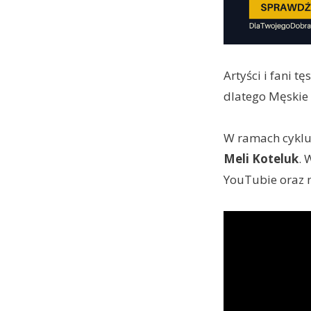
Artyści i fani t
dlatego Męskie
W ramach cykl
Meli Koteluk
. 
YouTubie oraz 