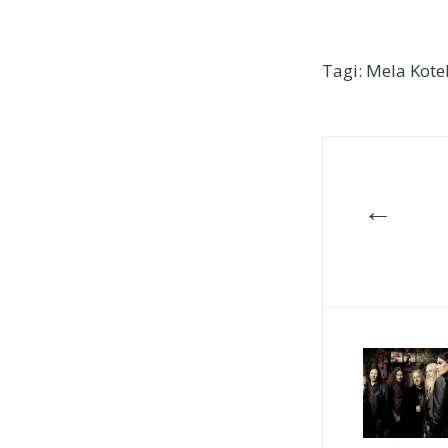
Tagi:
Mela Kote
←