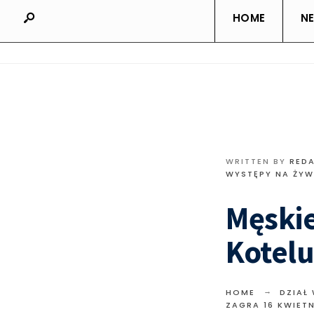
HOME
N
WRITTEN BY
RED
WYSTĘPY NA ŻY
Męski
Kotelu
HOME
DZIAŁ
ZAGRA 16 KWIET