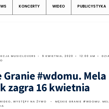
EWS
KONCERTY
WIDEO
PUBLICYSTYKA
AKCJA MUSICLOVERS
•
9 KWIETNIA, 2020
•
12:00 AM
•
DZI
WO
e Granie #wdomu. Mela
k zagra 16 kwietnia
 WIDEO
,
WYSTĘPY NA ŻYWO
MĘSKIE GRANIE #WDOMU. MEL
NIA