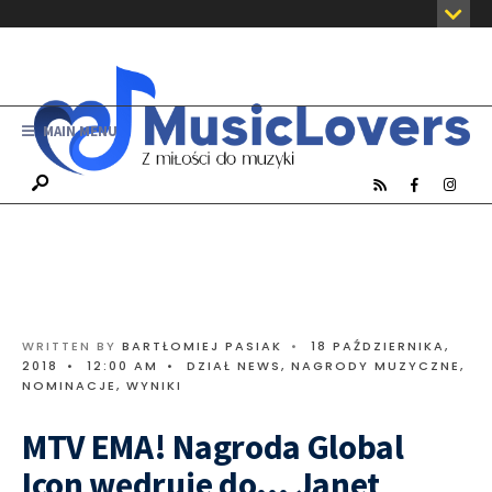
MAIN MENU
WRITTEN BY
BARTŁOMIEJ PASIAK
•
18 PAŹDZIERNIKA,
2018
•
12:00 AM
•
DZIAŁ NEWS
,
NAGRODY MUZYCZNE
,
NOMINACJE
,
WYNIKI
MTV EMA! Nagroda Global
Icon wędruje do… Janet