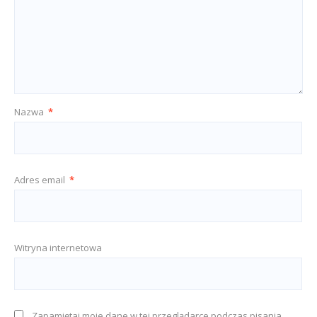
Nazwa
*
Adres email
*
Witryna internetowa
Zapamiętaj moje dane w tej przeglądarce podczas pisania