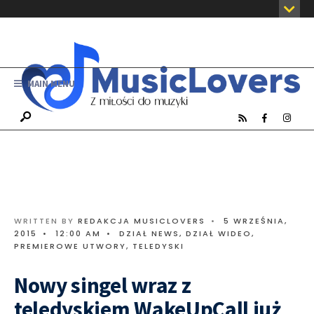
MAIN MENU
WRITTEN BY
REDAKCJA MUSICLOVERS
•
5 WRZEŚNIA,
2015
•
12:00 AM
•
DZIAŁ NEWS
,
DZIAŁ WIDEO
,
PREMIEROWE UTWORY
,
TELEDYSKI
Nowy singel wraz z
teledyskiem WakeUpCall już