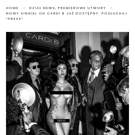
HOME
DZIAŁ NEWS
,
PREMIEROWE UTWORY
NOWY SINGIEL OD CARDI B JUŻ DOSTĘPNY. POSŁUCHAJ
“PRESS”