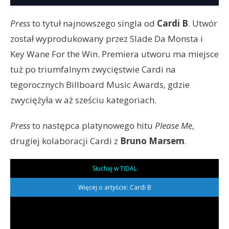
Press
to tytuł najnowszego singla od
Cardi B
. Utwór
został wyprodukowany przez Slade Da Monsta i
Key Wane For the Win. Premiera utworu ma miejsce
tuż po triumfalnym zwycięstwie Cardi na
tegorocznych Billboard Music Awards, gdzie
zwyciężyła w aż sześciu kategoriach.
Press
to następca platynowego hitu
Please Me
,
drugiej kolaboracji Cardi z
Bruno Marsem
.
Słuchaj w TIDAL
Więcej o artyście: Cardi B