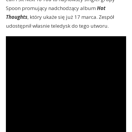
Spoon promujący nadchodzący album
Hot
Thoughts
, który ukaże się już 17 marca. Zespół
udostępnił własnie teledysk do tego utworu.