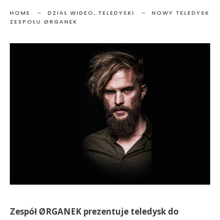
HOME
DZIAŁ WIDEO
,
TELEDYSKI
NOWY TELEDYSK
ZESPOŁU ØRGANEK
Zespół ØRGANEK prezentuje teledysk do