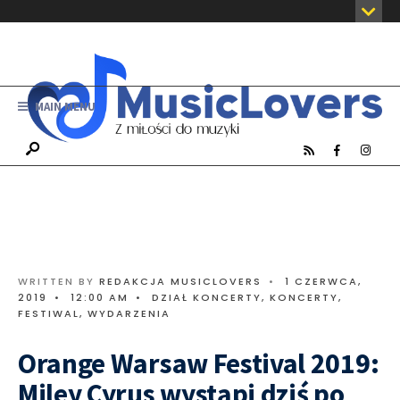
MAIN MENU
WRITTEN BY
REDAKCJA MUSICLOVERS
•
1 CZERWCA,
2019
•
12:00 AM
•
DZIAŁ KONCERTY
,
KONCERTY,
FESTIWAL, WYDARZENIA
Orange Warsaw Festival 2019:
Miley Cyrus wystąpi dziś po