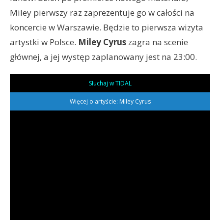
Miley pierwszy raz zaprezentuje go w całości na
koncercie w Warszawie. Będzie to pierwsza wizyta
artystki w Polsce.
Miley Cyrus
zagra na scenie
głównej, a jej występ zaplanowany jest na 23:00.
Słuchaj w TIDAL
Więcej o artyście: Miley Cyrus