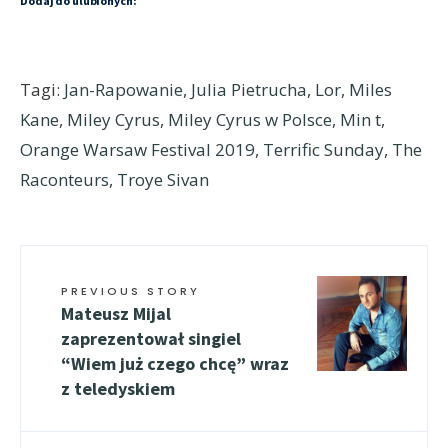
Dodaj do ulubionych:
Tagi:
Jan-Rapowanie
,
Julia Pietrucha
,
Lor
,
Miles
Kane
,
Miley Cyrus
,
Miley Cyrus w Polsce
,
Min t
,
Orange Warsaw Festival 2019
,
Terrific Sunday
,
The
Raconteurs
,
Troye Sivan
PREVIOUS STORY
Mateusz Mijal
zaprezentował singiel
“Wiem już czego chcę” wraz
z teledyskiem