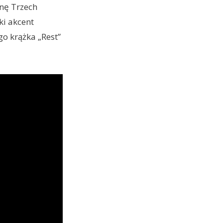
inę Trzech
ki akcent
o krążka „Rest”