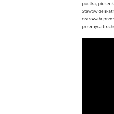
poetka, piosenk
Stawów delikatn
czarowała przez
przemyca trochę