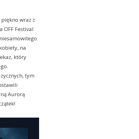
 piękno wraz z
 OFF Festival
o niesamowitego
kobiety, na
ekaz, który
ego.
uzycznych, tym
stawili
zną Aurorą
czątek!