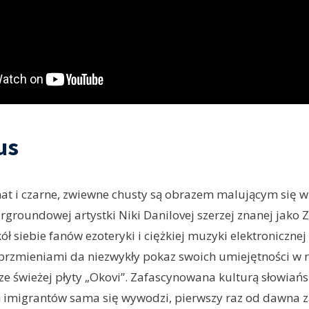
us
at i czarne, zwiewne chusty są obrazem malującym się w 
groundowej artystki Niki Danilovej szerzej znanej jako Z
ł siebie fanów ezoteryki i ciężkiej muzyki elektronicznej
brzmieniami da niezwykły pokaz swoich umiejętności w 
ze świeżej płyty „Okovi”. Zafascynowana kulturą słowiańsk
h imigrantów sama się wywodzi, pierwszy raz od dawna z