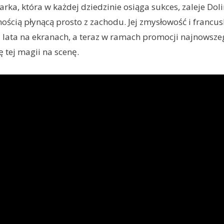
arka, która w każdej dziedzinie osiąga sukces, zaleje Dol
ością płynącą prosto z zachodu. Jej zmysłowość i francus
 lata na ekranach, a teraz w ramach promocji najnowszeg
 tej magii na scenę.