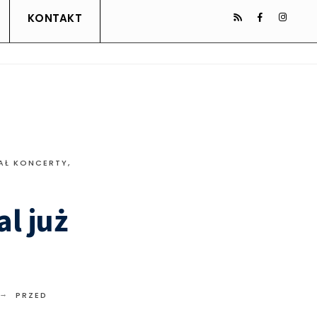
KONTAKT
AŁ KONCERTY
,
l już
PRZED