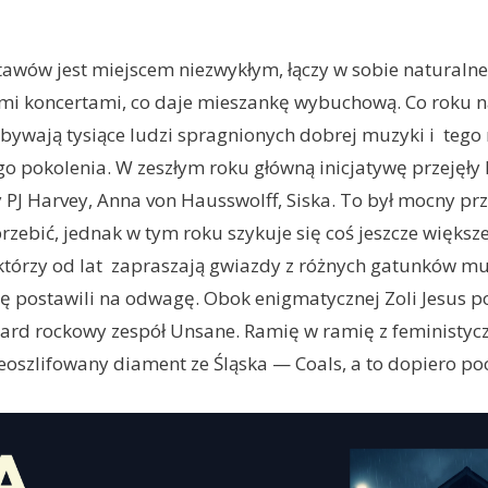
tawów jest miejscem niezwykłym, łączy w sobie naturalne
mi koncertami, co daje mieszankę wybuchową. Co roku na
bywają tysiące ludzi spragnionych dobrej muzyki i teg
go pokolenia. W zeszłym roku główną inicjatywę przejęły 
y PJ Harvey, Anna von Hausswolff, Siska. To był mocny prz
rzebić, jednak w tym roku szykuje się coś jeszcze większ
którzy od lat zapraszają gwiazdy z różnych gatunków m
 postawili na odwagę. Obok enigmatycznej Zoli Jesus po
ard rockowy zespół Unsane. Ramię w ramię z feministyc
nieoszlifowany diament ze Śląska — Coals, a to dopiero po