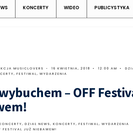
EWS
KONCERTY
WIDEO
PUBLICYSTYKA
AKCJA MUSICLOVERS
•
16 KWIETNIA, 2018
•
12:00 AM
•
DZI
CERTY, FESTIWAL, WYDARZENIA
wybuchem – OFF Festiva
wem!
 KONCERTY
,
DZIAŁ NEWS
,
KONCERTY, FESTIWAL, WYDARZENIA
 FESTIVAL JUŻ NIEBAWEM!