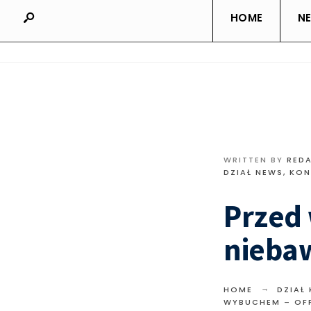
HOME
N
WRITTEN BY
RED
DZIAŁ NEWS
,
KON
Przed 
nieba
HOME
DZIAŁ
WYBUCHEM – OFF