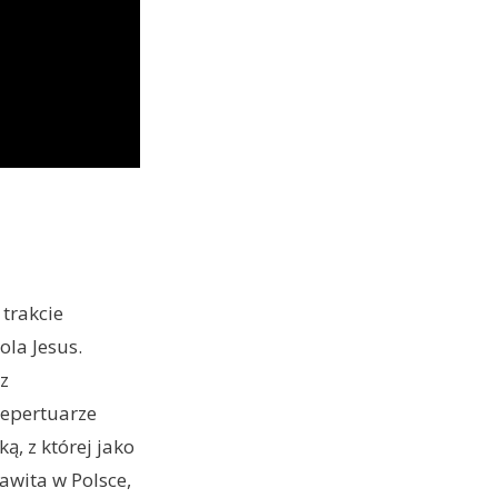
trakcie
ola Jesus.
 z
repertuarze
ą, z której jako
awita w Polsce,