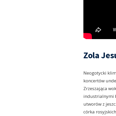
Zola Jes
Neogotycki klim
koncertów under
Zrzeszająca wokó
industrialnymi 
utworów z jeszc
córka rosyjskic