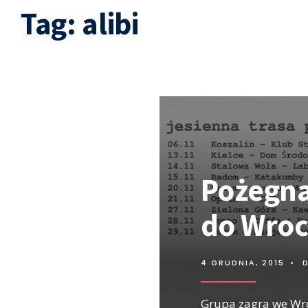
Tag:
alibi
Pożegna
do Wroc
4 GRUDNIA, 2015
•
Grupa zagra we Wroc