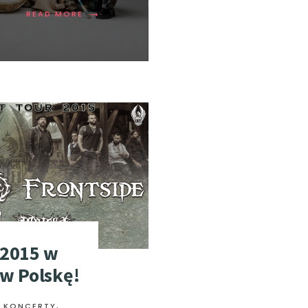
→
READ MORE
 2015 w
w Polskę!
Ł KONCERTY
,