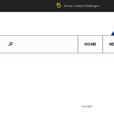
Strona w trakcie Redesignu.
HOME
N
HOME