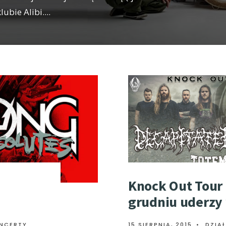
lubie Alibi.
...
Knock Out Tour
grudniu uderzy 
ONCERTY
15 SIERPNIA, 2015
•
DZIA