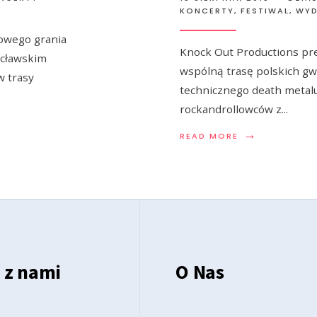
KONCERTY, FESTIWAL, WY
owego grania
Knock Out Productions pr
ocławskim
wspólną trasę polskich gw
w trasy
technicznego death metalu
rockandrollowców z
...
→
READ MORE
 z nami
O Nas