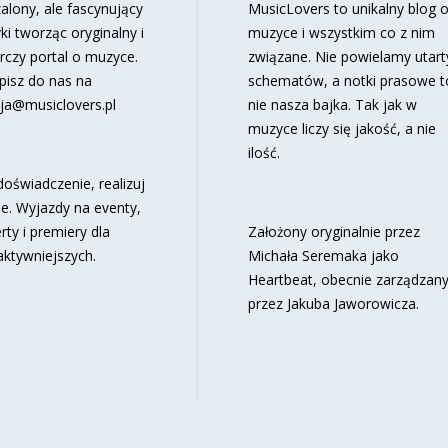
alony, ale fascynujący
MusicLovers to unikalny blog 
ki tworząc oryginalny i
muzyce i wszystkim co z nim
rczy portal o muzyce.
związane. Nie powielamy utart
pisz do nas na
schematów, a notki prasowe t
ja@musiclovers.pl
nie nasza bajka. Tak jak w
muzyce liczy się jakość, a nie
ilość.
oświadczenie, realizuj
e. Wyjazdy na eventy,
rty i premiery dla
Założony oryginalnie przez
aktywniejszych.
Michała Seremaka jako
Heartbeat, obecnie zarządzan
przez Jakuba Jaworowicza.