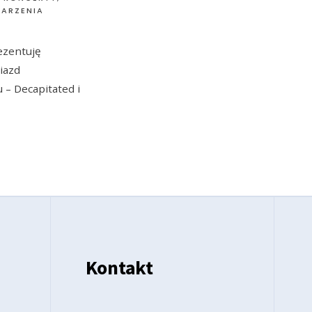
DARZENIA
ezentuję
iazd
 – Decapitated i
Kontakt