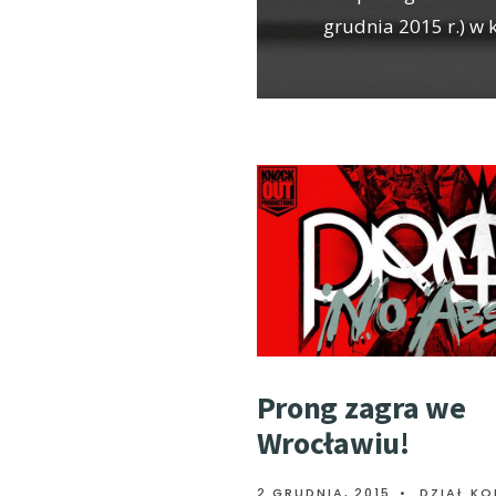
grudnia 2015 r.) w k
Prong zagra we
Wrocławiu!
2 GRUDNIA, 2015
•
DZIAŁ K