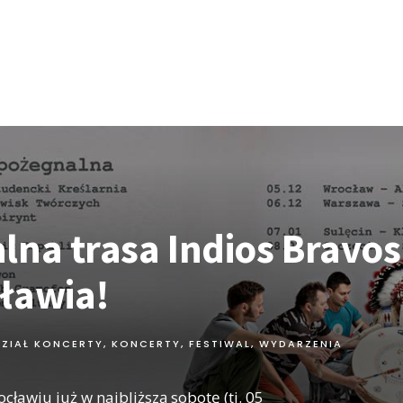
lna trasa Indios Bravos
ławia!
DZIAŁ KONCERTY
,
KONCERTY, FESTIWAL, WYDARZENIA
ławiu już w najbliższą sobotę (tj. 05