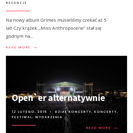
RECENZJE
Na nowy album Grimes musieliśmy czekać aż 5
lat! Czy krążek ,,Miss Anthropocene” stał się
godnym na…
→
READ MORE
Open`er alternatywnie
12 LUTEGO, 2015
•
DZIAŁ KONCERTY
,
KONCERTY,
FESTIWAL, WYDARZENIA
→
READ MORE