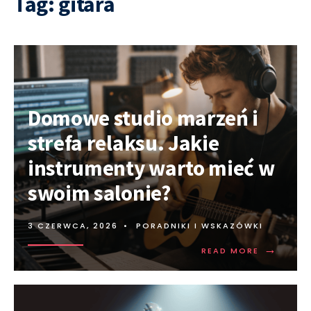
Tag:
gitara
Domowe studio marzeń i
strefa relaksu. Jakie
instrumenty warto mieć w
swoim salonie?
3 CZERWCA, 2026
•
PORADNIKI I WSKAZÓWKI
→
READ MORE