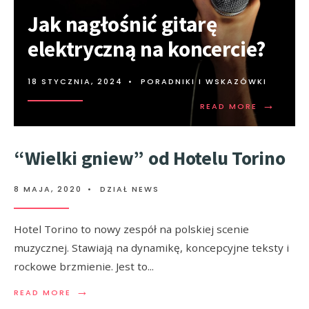
Jak nagłośnić gitarę
elektryczną na koncercie?
18 STYCZNIA, 2024
•
PORADNIKI I WSKAZÓWKI
→
READ MORE
“Wielki gniew” od Hotelu Torino
8 MAJA, 2020
•
DZIAŁ NEWS
Hotel Torino to nowy zespół na polskiej scenie
muzycznej. Stawiają na dynamikę, koncepcyjne teksty i
rockowe brzmienie. Jest to
...
→
READ MORE