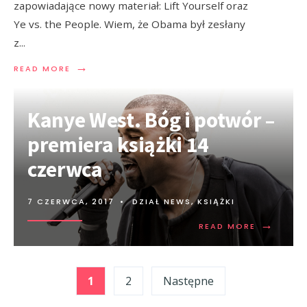
zapowiadające nowy materiał: Lift Yourself oraz
Ye vs. the People. Wiem, że Obama był zesłany
z
...
→
READ MORE
Kanye West. Bóg i potwór –
premiera książki 14
czerwca
7 CZERWCA, 2017
•
DZIAŁ NEWS
,
KSIĄŻKI
→
READ MORE
Stronicowanie
1
2
Następne
wpisów