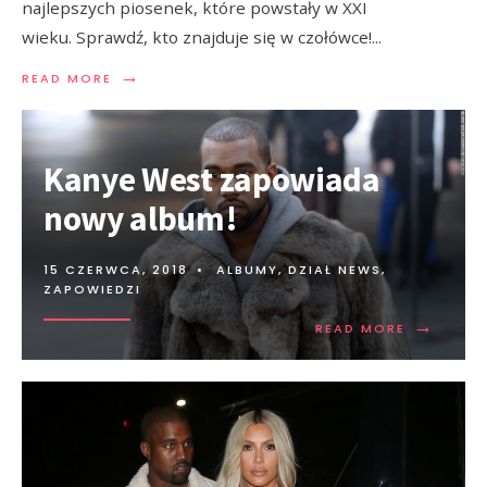
najlepszych piosenek, które powstały w XXI
wieku. Sprawdź, kto znajduje się w czołówce!
...
→
READ MORE
Kanye West zapowiada
nowy album!
15 CZERWCA, 2018
•
ALBUMY
,
DZIAŁ NEWS
,
ZAPOWIEDZI
→
READ MORE