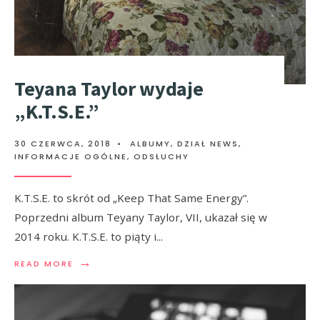
Teyana Taylor wydaje
„K.T.S.E.”
30 CZERWCA, 2018
•
ALBUMY
,
DZIAŁ NEWS
,
INFORMACJE OGÓLNE
,
ODSŁUCHY
K.T.S.E. to skrót od „Keep That Same Energy”.
Poprzedni album Teyany Taylor, VII, ukazał się w
2014 roku. K.T.S.E. to piąty i
...
→
READ MORE