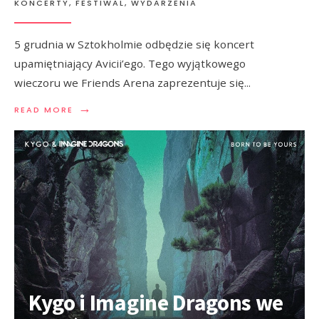
KONCERTY, FESTIWAL, WYDARZENIA
5 grudnia w Sztokholmie odbędzie się koncert
upamiętniający Avicii’ego. Tego wyjątkowego
wieczoru we Friends Arena zaprezentuje się
...
→
READ MORE
Kygo i Imagine Dragons we