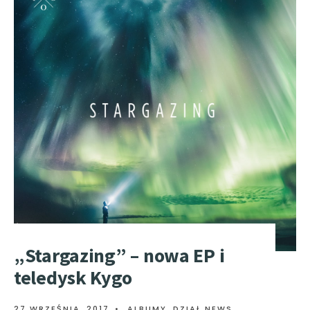
„Stargazing” – nowa EP i
teledysk Kygo
27 WRZEŚNIA, 2017
•
ALBUMY
,
DZIAŁ NEWS
,