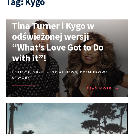
Tag:
Kygo
Tina Turner i Kygo w
odświeżonej wersji
“What’s Love Got to Do
with it”!
17 LIPCA, 2020
•
DZIAŁ NEWS
,
PREMIEROWE
UTWORY
→
READ MORE