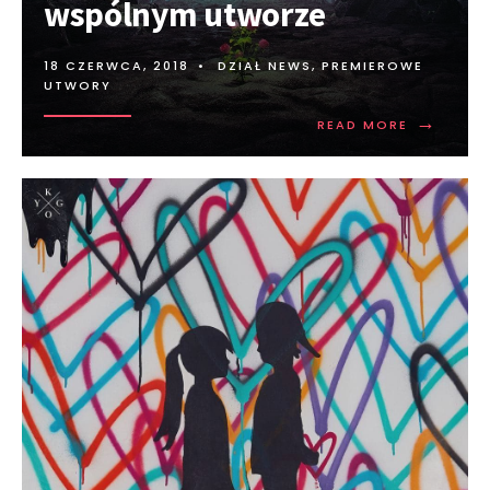
wspólnym utworze
18 CZERWCA, 2018
•
DZIAŁ NEWS
,
PREMIEROWE
UTWORY
→
READ MORE