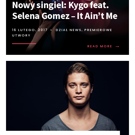
Nowy singiel: Kygo feat.
Selena Gomez – It Ain’t Me
16 LUTEGO, 2017
•
DZIAŁ NEWS
,
PREMIEROWE
UTWORY
→
READ MORE