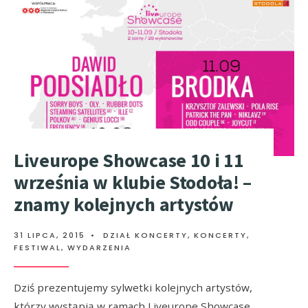
Liveurope Showcase 10 i 11
września w klubie Stodoła! –
znamy kolejnych artystów
31 LIPCA, 2015
•
DZIAŁ KONCERTY
,
KONCERTY,
FESTIWAL, WYDARZENIA
Dziś prezentujemy sylwetki kolejnych artystów,
którzy wystąpią w ramach Liveurope Showcase