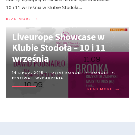
10 i 11 września w klubie Stodoła.
...
→
READ MORE
Liveurope Showcase w
Klubie Stodoła – 10 i 11
września
14 LIPCA, 2015
•
DZIAŁ KONCERTY
,
KONCERTY,
FESTIWAL, WYDARZENIA
→
READ MORE