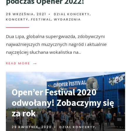
podczas Opener 2022!
29 WRZEŚNIA, 2021
•
DZIAŁ KONCERTY
,
KONCERTY, FESTIWAL, WYDARZENIA
Dua Lipa, globalna supergwiazda, zdobywczyni
najważniejszych muzycznych nagród i aktualnie
najczęściej słuchana wokalistka na
...
→
READ MORE
Open’er Festival 2020
odwołany! Zobaczymy się
za rok
29 KWIETNIA, 2020
•
DZIAŁ KONCERTY
,