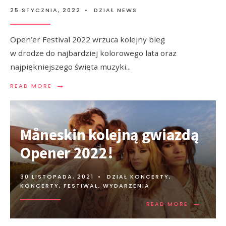
25 STYCZNIA, 2022
•
DZIAŁ NEWS
Open’er Festival 2022 wrzuca kolejny bieg
w drodze do najbardziej kolorowego lata oraz
najpiękniejszego święta muzyki
...
→
READ MORE
Måneskin kolejną gwiazdą
Opener 2022!
30 LISTOPADA, 2021
•
DZIAŁ KONCERTY
,
KONCERTY, FESTIWAL, WYDARZENIA
→
READ MORE