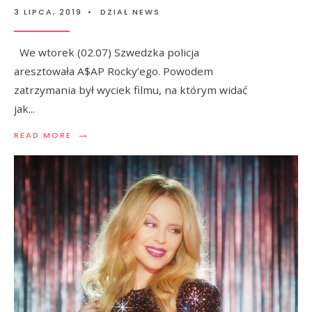
3 LIPCA, 2019
•
DZIAŁ NEWS
We wtorek (02.07) Szwedzka policja
aresztowała A$AP Rocky’ego. Powodem
zatrzymania był wyciek filmu, na którym widać
jak
...
→
READ MORE