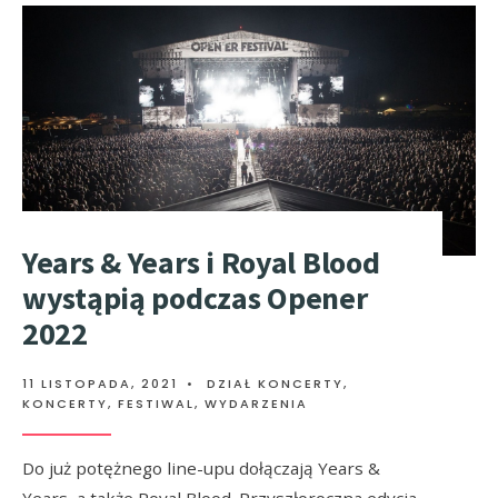
Years & Years i Royal Blood
wystąpią podczas Opener
2022
11 LISTOPADA, 2021
•
DZIAŁ KONCERTY
,
KONCERTY, FESTIWAL, WYDARZENIA
Do już potężnego line-upu dołączają Years &
Years, a także Royal Blood. Przyszłoroczna edycja