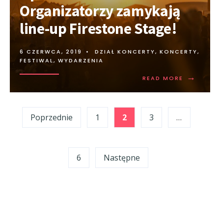
Organizatorzy zamykają
line-up Firestone Stage!
6 CZERWCA, 2019
•
DZIAŁ KONCERTY
,
KONCERTY,
FESTIWAL, WYDARZENIA
→
READ MORE
Stronicowanie
Poprzednie
1
2
3
…
wpisów
6
Następne