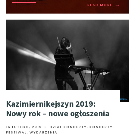
→
READ MORE
Kazimiernikejszyn 2019:
Nowy rok – nowe ogłoszenia
16 LUTEGO, 2019
•
DZIAŁ KONCERTY
,
KONCERTY,
FESTIWAL, WYDARZENIA