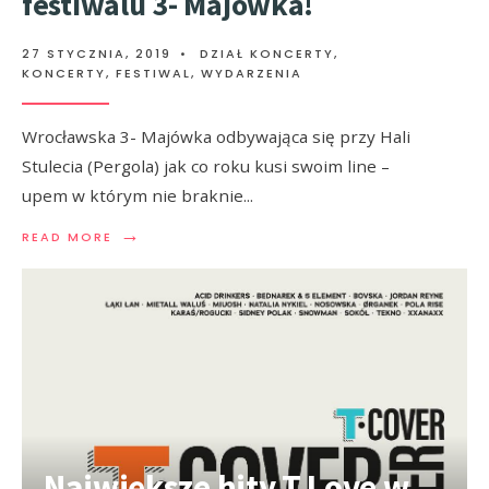
festiwalu 3- Majówka!
27 STYCZNIA, 2019
•
DZIAŁ KONCERTY
,
KONCERTY, FESTIWAL, WYDARZENIA
Wrocławska 3- Majówka odbywająca się przy Hali
Stulecia (Pergola) jak co roku kusi swoim line –
upem w którym nie braknie
...
→
READ MORE
Największe hity T.Love w