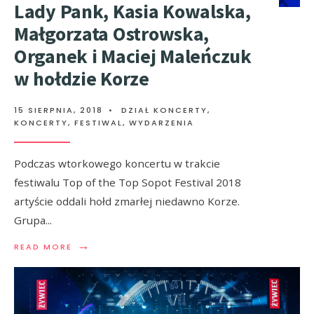
Lady Pank, Kasia Kowalska,
Małgorzata Ostrowska,
Organek i Maciej Maleńczuk
w hołdzie Korze
15 SIERPNIA, 2018
•
DZIAŁ KONCERTY
,
KONCERTY, FESTIWAL, WYDARZENIA
Podczas wtorkowego koncertu w trakcie
festiwalu Top of the Top Sopot Festival 2018
artyście oddali hołd zmarłej niedawno Korze.
Grupa
...
→
READ MORE