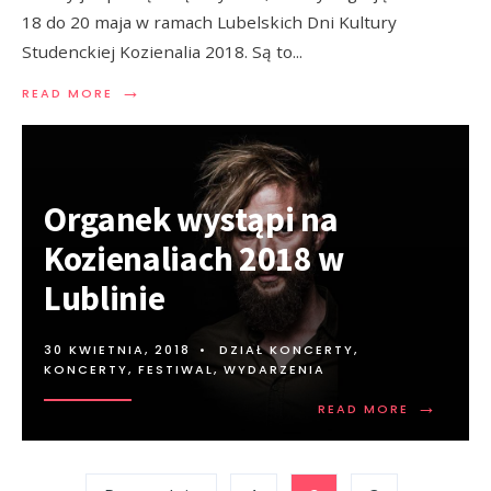
18 do 20 maja w ramach Lubelskich Dni Kultury
Studenckiej Kozienalia 2018. Są to
...
→
READ MORE
Organek wystąpi na
Kozienaliach 2018 w
Lublinie
30 KWIETNIA, 2018
•
DZIAŁ KONCERTY
,
KONCERTY, FESTIWAL, WYDARZENIA
→
READ MORE
Stronicowanie