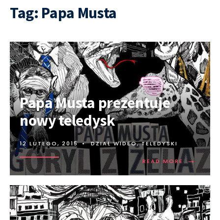
Tag:
Papa Musta
Papa Musta prezentuje
nowy teledysk
12 LUTEGO, 2015
•
DZIAŁ WIDEO
,
TELEDYSKI
→
READ MORE