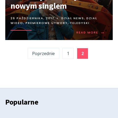
nowym singlem
26 PAŹDZIERNIKA, 2017
•
DZIAŁ NEWS
,
DZIAŁ
WIDEO
,
PREMIEROWE UTWORY
,
TELEDYSKI
→
READ MORE
Stronicowanie
Poprzednie
1
2
wpisów
Popularne