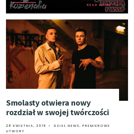
→
READ MORE
Smolasty otwiera nowy
rozdział w swojej twórczości
28 KWIETNIA, 2019
•
DZIAŁ NEWS
,
PREMIEROWE
UTWORY