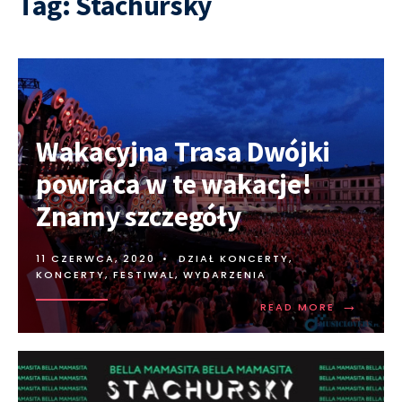
Tag:
Stachursky
Wakacyjna Trasa Dwójki
powraca w te wakacje!
Znamy szczegóły
11 CZERWCA, 2020
•
DZIAŁ KONCERTY
,
KONCERTY, FESTIWAL, WYDARZENIA
→
READ MORE