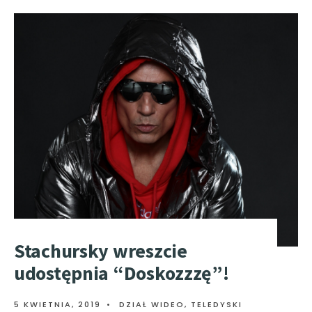
Stachursky wreszcie
udostępnia “Doskozzzę”!
5 KWIETNIA, 2019
•
DZIAŁ WIDEO
,
TELEDYSKI