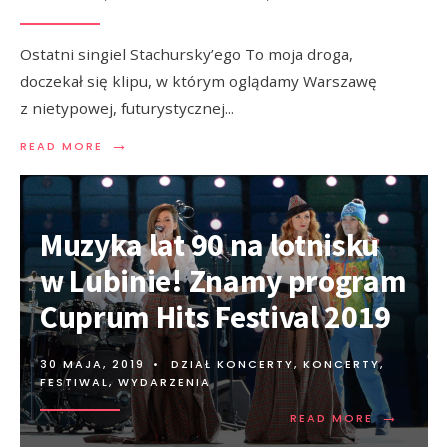
Ostatni singiel Stachursky’ego To moja droga,
doczekał się klipu, w którym oglądamy Warszawę
z nietypowej, futurystycznej
...
→
READ MORE
Muzyka lat 90 na lotnisku
w Lubinie! Znamy program
Cuprum Hits Festival 2019
30 MAJA, 2019
•
DZIAŁ KONCERTY
,
KONCERTY,
FESTIWAL, WYDARZENIA
→
READ MORE