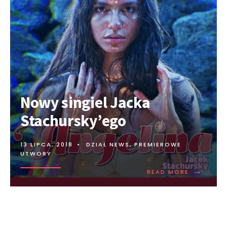
Nowy singiel Jacka
Stachursky’ego
13 LIPCA, 2018
•
DZIAŁ NEWS
,
PREMIEROWE
UTWORY
→
READ MORE