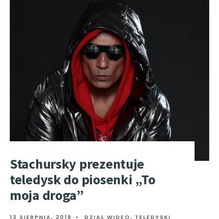
Stachursky prezentuje
teledysk do piosenki „To
moja droga”
13 SIERPNIA, 2019
•
DZIAŁ WIDEO
,
TELEDYSKI