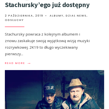
Stachursky’ego już dostępny
2 PAŹDZIERNIKA, 2019
•
ALBUMY
,
DZIAŁ NEWS
,
ODSŁUCHY
Stachursky powraca z kolejnym albumem i
znowu zaskakuje swoją wyjątkową wizją muzyki
rozrywkowej. 2K19 to długo wyczekiwany
pierwszy
...
→
READ MORE