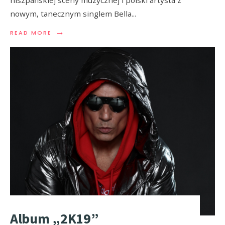
nowym, tanecznym singlem Bella
...
→
READ MORE
Album „2K19”