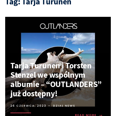
Tag:
Tarja Turunen
Tarja Turunen i Torsten
Stenzel we wspólnym
albumie – “OUTLANDERS”
już dostępny!
26 CZERWCA, 2023
•
DZIAŁ NEWS
→
READ MORE