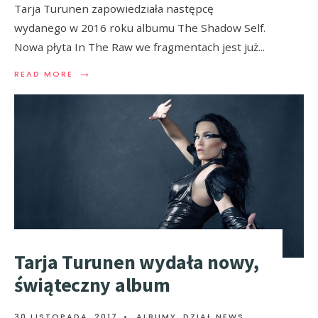
Tarja Turunen zapowiedziała następcę
wydanego w 2016 roku albumu The Shadow Self.
Nowa płyta In The Raw we fragmentach jest już
...
→
READ MORE
Tarja Turunen wydała nowy,
świąteczny album
30 LISTOPADA, 2017
•
ALBUMY
,
DZIAŁ NEWS
,