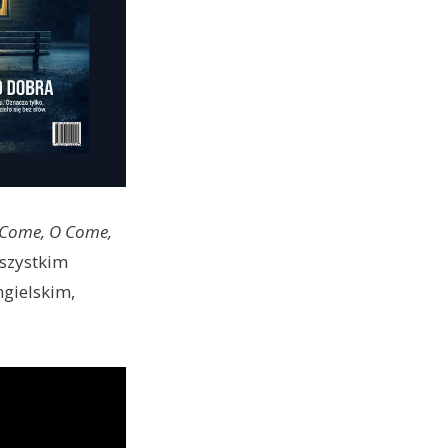
Come, O Come,
wszystkim
ngielskim,