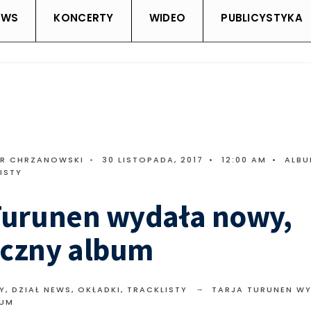
EWS
KONCERTY
WIDEO
PUBLICYSTYKA
TR CHRZANOWSKI
•
30 LISTOPADA, 2017
•
12:00 AM
•
ALBU
ISTY
 Turunen wydała nowy,
eczny album
Y
,
DZIAŁ NEWS
,
OKŁADKI, TRACKLISTY
TARJA TURUNEN W
BUM