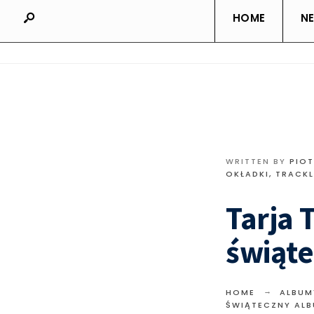
HOME
N
WRITTEN BY
PIO
OKŁADKI, TRACKL
Tarja
świąt
HOME
ALBUM
ŚWIĄTECZNY AL