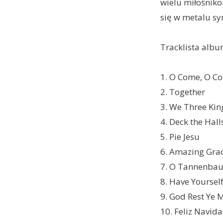
wielu miłośnik
się w metalu sy
Tracklista albu
1. O Come, O 
2. Together
3. We Three Kin
4. Deck the Hall
5. Pie Jesu
6. Amazing Gra
7. O Tannenba
8. Have Yourself
9. God Rest Ye 
10. Feliz Navid