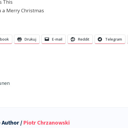
s This
u a Merry Christmas
ebook
Drukuj
E-mail
Reddit
Telegram
unen
 Author /
Piotr Chrzanowski