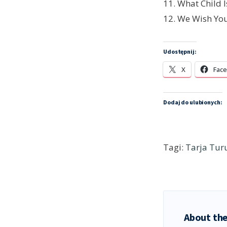
11. What Child I
12. We Wish Yo
Udostępnij:
X
Fac
Dodaj do ulubionych:
Tagi:
Tarja Tur
About the