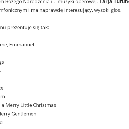
om Bożego Narodzenia i… muzyki operowej.
Tarja Turun
mfonicznym i ma naprawdę interesujący, wysoki głos.
mu prezentuje się tak:
Come, Emmanuel
gs
s
ce
um
 a Merry Little Christmas
Merry Gentlemen
ad