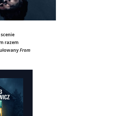
 scenie
ym razem
ytułowany
From