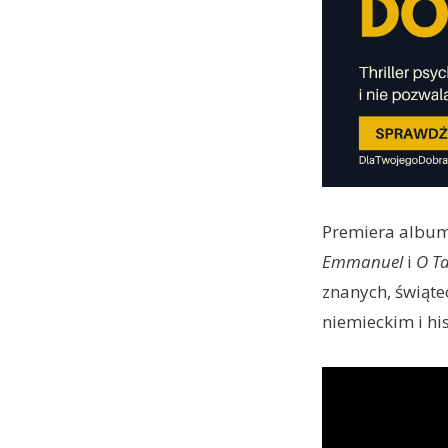
Premiera albumu
Emmanuel
i
O T
znanych, świąte
niemieckim i hi