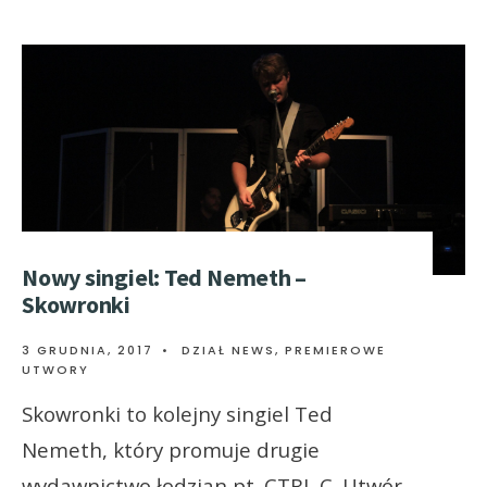
Nowy singiel: Ted Nemeth –
Skowronki
3 GRUDNIA, 2017
•
DZIAŁ NEWS
,
PREMIEROWE
UTWORY
Skowronki to kolejny singiel Ted
Nemeth, który promuje drugie
wydawnictwo łodzian pt. CTRL C. Utwór,