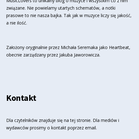
MusicLovers to unikalny blog o muzyce i wszystkim co z nim
związane. Nie powielamy utartych schematów, a notki
prasowe to nie nasza bajka. Tak jak w muzyce liczy się jakość,
a nie ilość.
Założony oryginalnie przez Michała Seremaka jako Heartbeat,
obecnie zarządzany przez Jakuba Jaworowicza.
Kontakt
Dla czytelników znajduje się
na tej stronie
. Dla mediów i
wydawców prosimy o kontakt poprzez email.