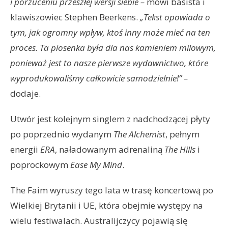
i porzuceniu przeszłej wersji siebie –
mówi basista i
klawiszowiec Stephen Beerkens.
„Tekst opowiada o
tym, jak ogromny wpływ, ktoś inny może mieć na ten
proces. Ta piosenka była dla nas kamieniem milowym,
ponieważ jest to nasze pierwsze wydawnictwo, które
wyprodukowaliśmy całkowicie samodzielnie!” –
dodaje.
Utwór jest kolejnym singlem z nadchodzącej płyty
po poprzednio wydanym
The Alchemist
, pełnym
energii
ERA
, naładowanym adrenaliną
The Hills
i
poprockowym
Ease My Mind
.
The Faim wyruszy tego lata w trasę koncertową po
Wielkiej Brytanii i UE, która obejmie występy na
wielu festiwalach. Australijczycy pojawią się