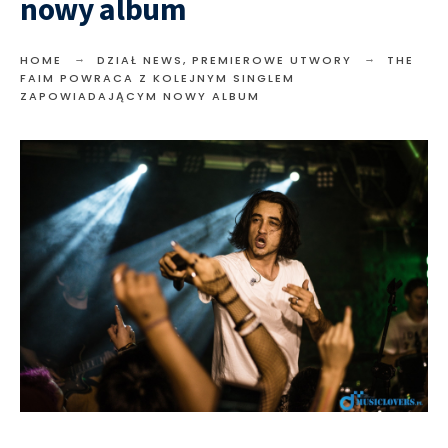
nowy album
HOME
DZIAŁ NEWS
,
PREMIEROWE UTWORY
THE
FAIM POWRACA Z KOLEJNYM SINGLEM
ZAPOWIADAJĄCYM NOWY ALBUM