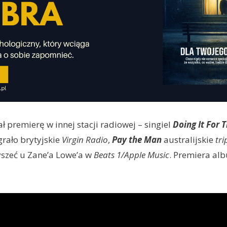
ł premierę w innej stacji radiowej – singiel
Doing It For 
grało brytyjskie
Virgin Radio
,
Pay the Man
australijskie
tri
yszeć u Zane’a Lowe’a w
Beats 1/Apple Music
. Premiera al