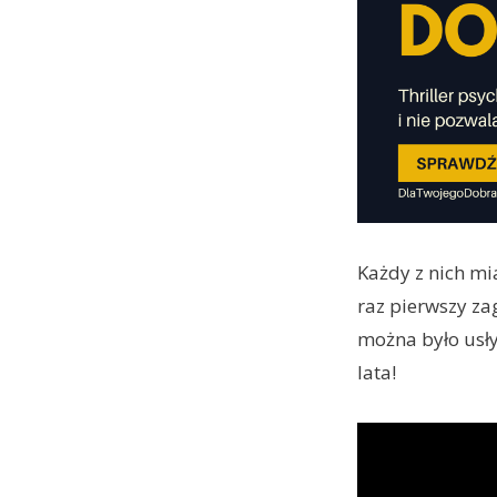
Każdy z nich mia
raz pierwszy za
można było usł
lata!