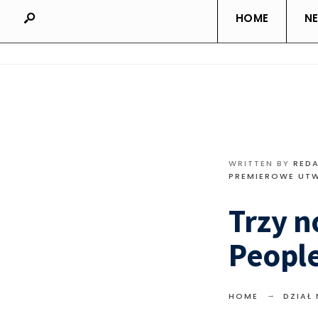
HOME
N
WRITTEN BY
RED
PREMIEROWE UT
Trzy n
Peopl
HOME
DZIAŁ