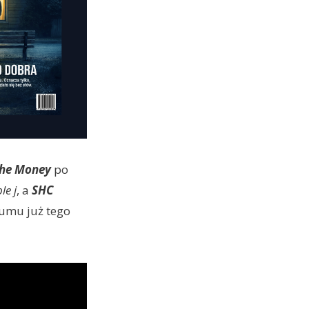
The Money
po
ple j
, a
SHC
bumu już tego