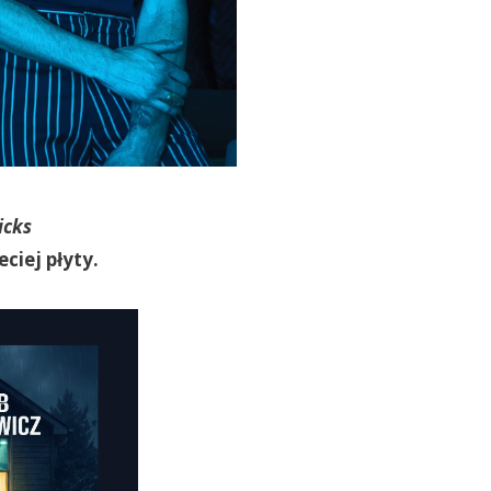
icks
ciej płyty.