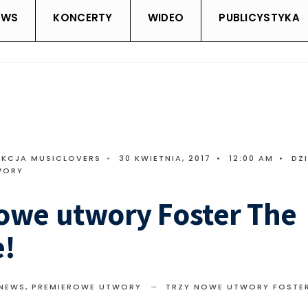
EWS
KONCERTY
WIDEO
PUBLICYSTYKA
AKCJA MUSICLOVERS
•
30 KWIETNIA, 2017
•
12:00 AM
•
DZ
WORY
owe utwory Foster The
e!
 NEWS
,
PREMIEROWE UTWORY
TRZY NOWE UTWORY FOSTER