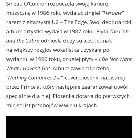
Sinead O’Connor rozpoczęła swoją karierę
muzyczną w 1986 roku wydając singiel
“Heroine”
razem z gitarzystą U2 – The Edge. Swój debiutancki
album artystka wydała w 1987 roku. Płyta
The Lion
and the Cobra
odniosła duży sukces. Jednak
największy rozgłos wokalistka uzyskała po
wydaniu, w 1990 roku, drugiej płyty –
I Do Not Want
What I Haven’t Got
. Album zawierał przebój
“Nothing Compares 2 U”
, cover piosenki napisanej
przez Prince’a, który następnie zaaranżował utwór
specjalnie dla niej. Piosenka dotarła do pierwszych
miejsc list przebojów w wielu krajach.