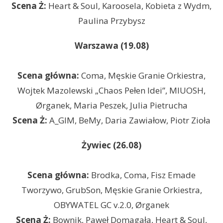
Scena Ż:
Heart & Soul, Karoosela, Kobieta z Wydm,
Paulina Przybysz
Warszawa (19.08)
Scena główna:
Coma, Męskie Granie Orkiestra,
Wojtek Mazolewski „Chaos Pełen Idei”, MIUOSH,
Ørganek, Maria Peszek, Julia Pietrucha
Scena Ż:
A_GIM, BeMy, Daria Zawiałow, Piotr Zioła
Żywiec (26.08)
Scena główna:
Brodka, Coma, Fisz Emade
Tworzywo, GrubSon, Męskie Granie Orkiestra,
OBYWATEL GC v.2.0, Ørganek
Scena Ż:
Bownik, Paweł Domagała, Heart & Soul,