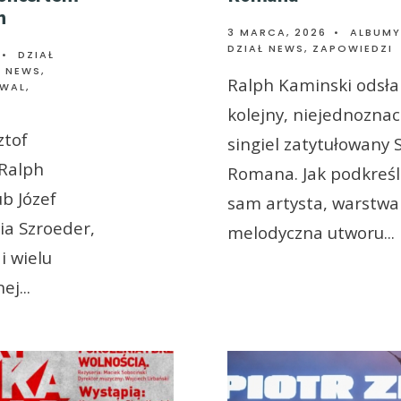
h
3 MARCA, 2026
•
ALBUMY
DZIAŁ NEWS
,
ZAPOWIEDZI
•
DZIAŁ
Ł NEWS
,
Ralph Kaminski odsła
WAL,
kolejny, niejednozna
ztof
singiel zatytułowany 
 Ralph
Romana. Jak podkreś
b Józef
sam artysta, warstwa
lia Szroeder,
melodyczna utworu
...
i wielu
nej
...