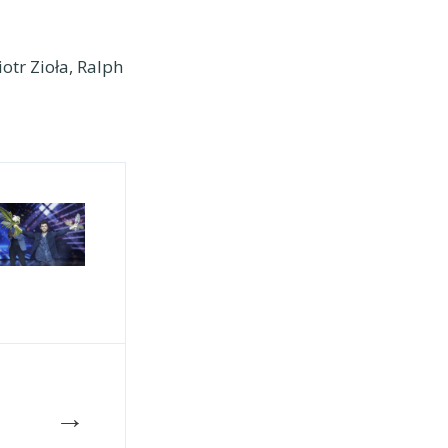
iotr Zioła
,
Ralph
→