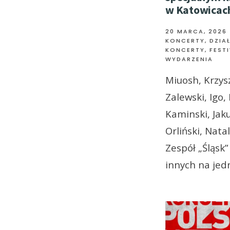
w Katowicac
20 MARCA, 2026
KONCERTY
,
DZIA
KONCERTY, FESTI
WYDARZENIA
Miuosh, Krzys
Zalewski, Igo,
Kaminski, Jaku
Orliński, Nata
Zespół „Śląsk” 
innych na jed