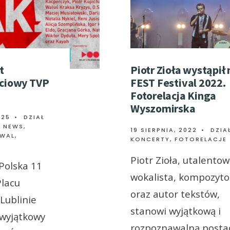
t
Piotr Zioła wystąpił 
ściowy TVP
FEST Festival 2022.
Fotorelacja Kinga
Wyszomirska
025
•
DZIAŁ
Ł NEWS
,
19 SIERPNIA, 2022
•
DZIA
WAL,
KONCERTY
,
FOTORELACJE
Piotr Zioła, utalento
 Polska 11
wokalista, kompozyto
Placu
oraz autor tekstów,
ublinie
stanowi wyjątkową i
wyjątkowy
rozpoznawalną posta