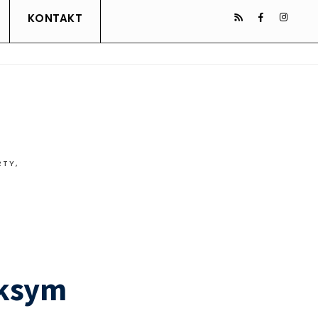
KONTAKT
RTY
,
aksym