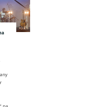
na
Ł
wany
r
ć na