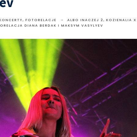
yev
 KONCERTY
,
FOTORELACJE
ALBO INACZEJ 2, KOZIENALIA X
OTORELACJA DIANA BERDAK I MAKSYM VASYLYEV