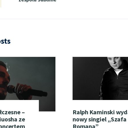
sts
łczesne –
Ralph Kaminski wyd
iuosha ze
nowy singiel „Szafa
koncertem
Romana”