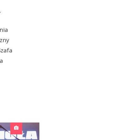
,
nia
czny
Szafa
la