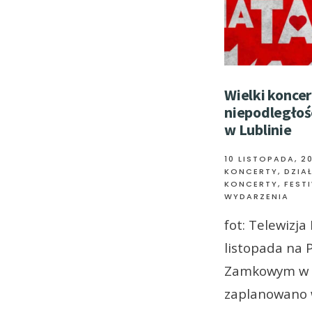
Wielki koncer
niepodległo
w Lublinie
10 LISTOPADA, 2
KONCERTY
,
DZIA
KONCERTY, FESTI
WYDARZENIA
fot: Telewizja
listopada na 
Zamkowym w L
zaplanowano 